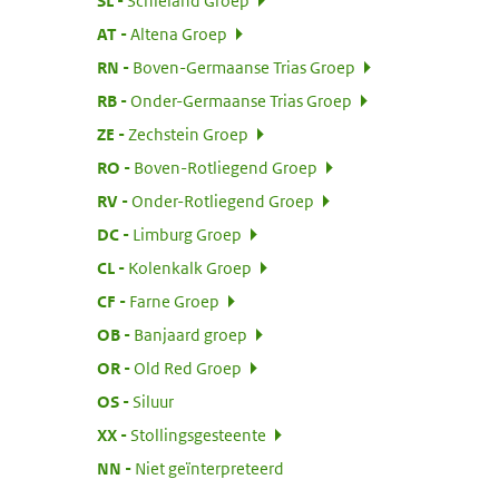
SL
Schieland Groep
:
AT
Altena Groep
:
RN
Boven-Germaanse Trias Groep
:
RB
Onder-Germaanse Trias Groep
:
ZE
Zechstein Groep
:
RO
Boven-Rotliegend Groep
:
RV
Onder-Rotliegend Groep
:
DC
Limburg Groep
:
CL
Kolenkalk Groep
:
CF
Farne Groep
:
OB
Banjaard groep
:
OR
Old Red Groep
:
OS
Siluur
:
XX
Stollingsgesteente
:
NN
Niet geïnterpreteerd