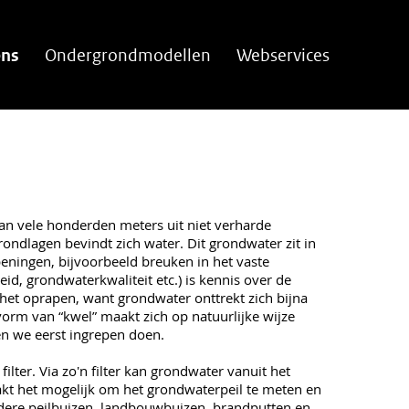
ens
Ondergrondmodellen
Webservices
an vele honderden meters uit niet verharde
ondlagen bevindt zich water. Dit grondwater zit in
peningen, bijvoorbeeld breuken in het vaste
d, grondwaterkwaliteit etc.) is kennis over de
r het oprapen, want grondwater onttrekt zich bijna
orm van “kwel” maakt zich op natuurlijke wijze
n we eerst ingrepen doen.
lter. Via zo'n filter kan grondwater vanuit het
kt het mogelijk om het grondwaterpeil te meten en
dere peilbuizen, landbouwbuizen, brandputten en