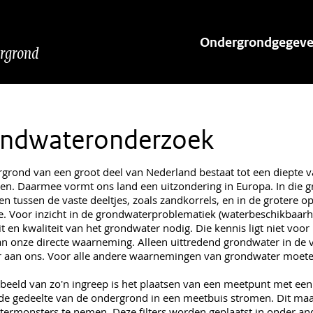
Hoofdnavigatie
Ondergrondgegev
ergrond
ndwateronderzoek
grond van een groot deel van Nederland bestaat tot een diepte v
en. Daarmee vormt ons land een uitzondering in Europa. In die gr
en tussen de vaste deeltjes, zoals zandkorrels, en in de grotere o
e. Voor inzicht in de grondwaterproblematiek (waterbeschikbaarhei
it en kwaliteit van het grondwater nodig. Die kennis ligt niet voo
an onze directe waarneming. Alleen uittredend grondwater in de v
r aan ons. Voor alle andere waarnemingen van grondwater moete
beeld van zo'n ingreep is het plaatsen van een meetpunt met een fi
de gedeelte van de ondergrond in een meetbuis stromen. Dit maa
ermonsters te nemen. Deze filters worden geplaatst in onder an