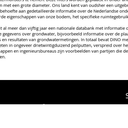
n met een grote diameter. Ons land kent van oudsher een uitgeb
 behoefte aan gedetailleerde informatie over de Nederlandse on
rde eigenschappen van onze bodem, het specifieke ruimtegebruik 
t al meer dan vijftig jaar een nationale databank met informati
le gegevens over grondwater, bijvoorbeeld informatie over de pla
 en resultaten van grondwatermetingen. In totaal bevat DINO 
eten in ongeveer drietwintigduizend peilputten, verspreid over he
appen en ingenieursbureaus zijn voorbeelden van partijen die d
en.
sche Dienst Nederland
in
T
elijke Ordening (VRO)
.
V
N