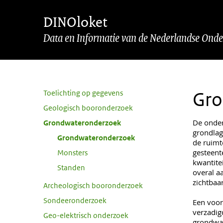
Overslaan en naar de inhoud gaan
Overslaan en naar de footer gaan
DINOloket
Data en Informatie van de Nederlandse Ond
Subnavigatie
Toelichting op gegevens
Gro
Geologisch booronderzoek
De onder
Grondwateronderzoek
grondlag
Grondwateronderzoek
de ruimt
gesteent
Monsters
kwantite
Standen
overal a
zichtbaa
Archeologisch booronderzoek
Sondeeronderzoek
Een voor
verzadig
Geo-elektrisch onderzoek
grondwat