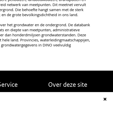
reid netwerk van meetpunten. Dit meetnet vervult
dergrond. Die behoefte hangt samen met de sterk
en de grote bevolkingsdichtheid in ons land.
e over het grondwater en de ondergrond. De databank
ats en diepte van meetpunten, administratieve
meer dan honderdmiljoen grondwaterstanden. Deze
t hele land. Provincies, waterleidingmaatschappijen,
e grondwatergegevens in DINO veelvuldig
Service
Over deze site
erugmelden
Over DINOloket
eelgestelde vragen
Contact
ieuws
Disclaimer