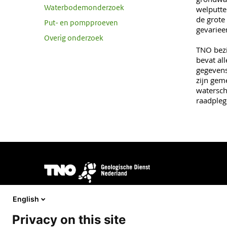
Waterbodemonderzoek
welputte
de grote
Put- en pompproeven
gevariee
Overig onderzoek
TNO bezi
bevat al
gegevens
zijn gem
watersch
raadpleg
Afbeelding
DINOloket wordt ontwikkeld en beheerd door
TNO Geologi
opdracht van het
Ministerie van Volkshuisvesting en Ruimt
English
Privacy on this site